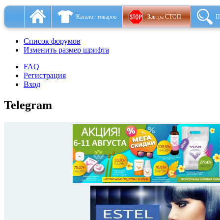
Каталог товаров
Завтра СТОП
П
Список форумов
Изменить размер шрифта
FAQ
Регистрация
Вход
Telegram