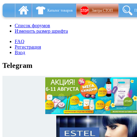
Каталог товаров
Завтра СТОП
П
Список форумов
Изменить размер шрифта
FAQ
Регистрация
Вход
Telegram