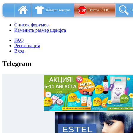
Каталог товаров
Завтра СТОП
П
Список форумов
Изменить размер шрифта
FAQ
Регистрация
Вход
Telegram