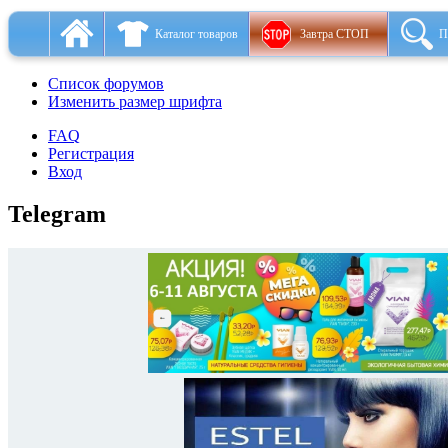
Каталог товаров
Завтра СТОП
П
Список форумов
Изменить размер шрифта
FAQ
Регистрация
Вход
Telegram