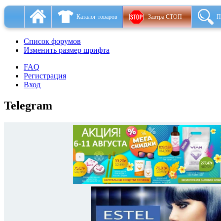
Каталог товаров
Завтра СТОП
П
Список форумов
Изменить размер шрифта
FAQ
Регистрация
Вход
Telegram