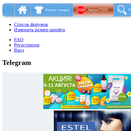
Каталог товаров
Завтра СТОП
П
Список форумов
Изменить размер шрифта
FAQ
Регистрация
Вход
Telegram