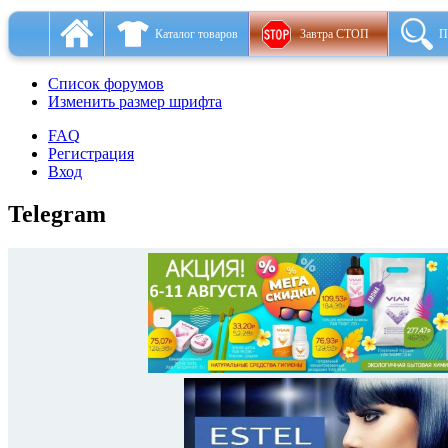
Каталог товаров
Завтра СТОП
П
Список форумов
Изменить размер шрифта
FAQ
Регистрация
Вход
Telegram