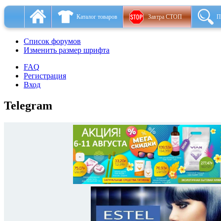
Каталог товаров
Завтра СТОП
П
Список форумов
Изменить размер шрифта
FAQ
Регистрация
Вход
Telegram