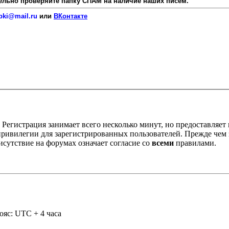
язательно проверяйте папку СПАМ на наличие наших писем.
pki@mail.ru
или
ВКонтакте
Регистрация занимает всего несколько минут, но предоставляе
ивилегии для зарегистрированных пользователей. Прежде чем за
сутствие на форумах означает согласие со
всеми
правилами.
ояс: UTC + 4 часа