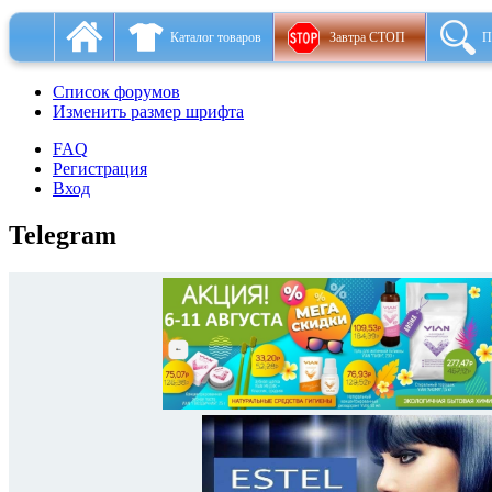
Каталог товаров
Завтра СТОП
П
Список форумов
Изменить размер шрифта
FAQ
Регистрация
Вход
Telegram