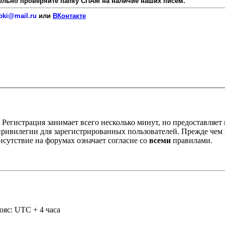
язательно проверяйте папку СПАМ на наличие наших писем.
pki@mail.ru
или
ВКонтакте
Регистрация занимает всего несколько минут, но предоставляе
ивилегии для зарегистрированных пользователей. Прежде чем за
сутствие на форумах означает согласие со
всеми
правилами.
ояс: UTC + 4 часа