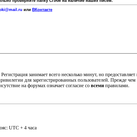
язательно проверяйте папку СПАМ на наличие наших писем.
pki@mail.ru
или
ВКонтакте
Регистрация занимает всего несколько минут, но предоставляе
ивилегии для зарегистрированных пользователей. Прежде чем за
сутствие на форумах означает согласие со
всеми
правилами.
ояс: UTC + 4 часа