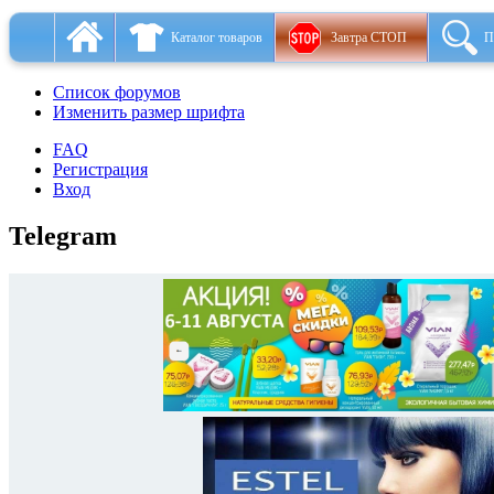
Каталог товаров
Завтра СТОП
П
Список форумов
Изменить размер шрифта
FAQ
Регистрация
Вход
Telegram