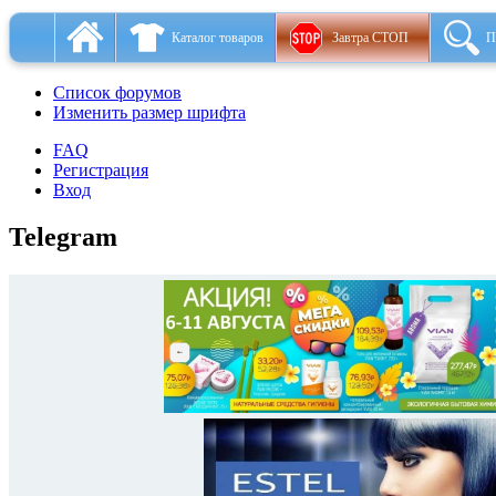
Каталог товаров
Завтра СТОП
П
Список форумов
Изменить размер шрифта
FAQ
Регистрация
Вход
Telegram