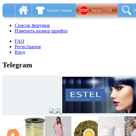
Каталог товаров
Завтра СТОП
П
Список форумов
Изменить размер шрифта
FAQ
Регистрация
Вход
Telegram