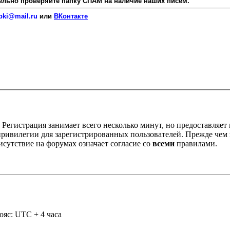
язательно проверяйте папку СПАМ на наличие наших писем.
pki@mail.ru
или
ВКонтакте
Регистрация занимает всего несколько минут, но предоставляе
ивилегии для зарегистрированных пользователей. Прежде чем за
сутствие на форумах означает согласие со
всеми
правилами.
ояс: UTC + 4 часа