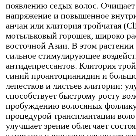
появлению седых волос. Очищает 
напряжение и повышенное внутригл
анчан или клитория тройчатая (Clit
мотыльковый горошек, широко ра
восточной Азии. В этом растении
сильное стимулирующее воздейств
антидепрессантов. Клитория тро
синий проантоцианидин и большо
лепестков и листьев клитории: у
способствует быстрому росту вол
пробуждению волосяных фолликул
процедурой трансплантации воло 
улучшает зрение облегчает состоя
катаракта и глаукома улучшает со