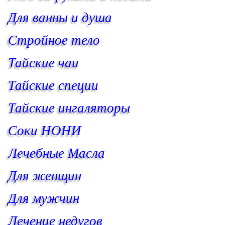
Для ванны и душа
Стройное тело
Тайские чаи
Тайские специи
Тайские ингаляторы
Соки НОНИ
Лечебные Масла
Для женщин
Для мужчин
Лечение недугов