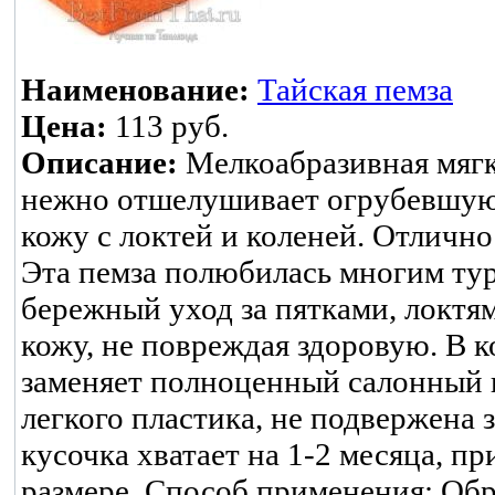
Наименование:
Тайская пемза
Цена:
113 руб.
Описание:
Мелкоабразивная мягк
нежно отшелушивает огрубевшую 
кожу с локтей и коленей. Отличн
Эта пемза полюбилась многим ту
бережный уход за пятками, локтя
кожу, не повреждая здоровую. В 
заменяет полноценный салонный п
легкого пластика, не подвержена
кусочка хватает на 1-2 месяца, п
размере. Способ применения: Обр