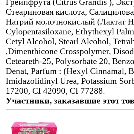
Грейпфрута (Citrus Grandis ), Экс
Стеариновая кислота, Салицилова
Натрий молочнокислый (Лактат Нат
Cylopentasiloxane, Ethythexyl Palmi
Cetyl Alcohol, Stearl Alcohol, Tetr
,Dimenthicone Crosspolymer, Diso
Ceteareth-25, Polysorbate 20, Ben
Denat, Parfum : (Hexyl Cinnamal, B
Imidazolidinyl Urea, Potassium Sor
17200, CI 42090, CI 77288.
Участники, заказавшие этот то