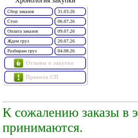
Хронология закупки
Сбор заказов
31.03.26
Стоп
06.07.26
Оплата заказов
09.07.26
Ждем груз
20.07.26
Разбираю груз
04.08.26
Отзывы о закупке
Правила СП
К сожалению заказы в э
принимаются.