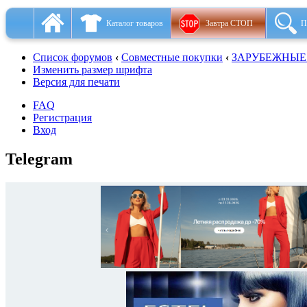
Каталог товаров
Завтра СТОП
П
Список форумов
‹
Совместные покупки
‹
ЗАРУБЕЖНЫЕ
Изменить размер шрифта
Версия для печати
FAQ
Регистрация
Вход
Telegram