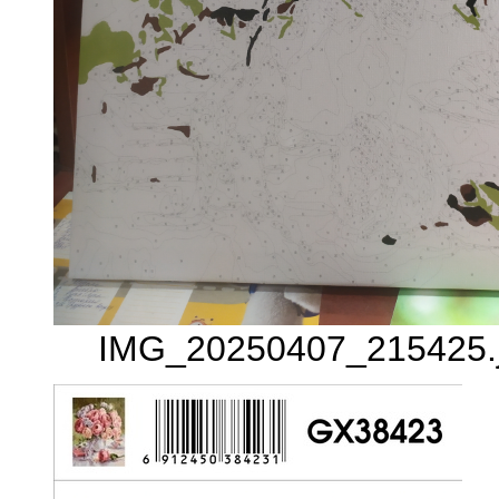
IMG_20250407_215425.j