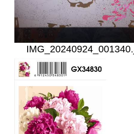
IMG_20240924_001340.j