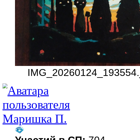
IMG_20260124_193554.j
Маришка П.