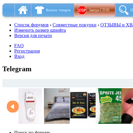
Каталог товаров
Завтра СТОП
П
Список форумов
‹
Совместные покупки
‹
ОТЗЫВЫ и ХВА
Изменить размер шрифта
Версия для печати
FAQ
Регистрация
Вход
Telegram
Поиск по форуму