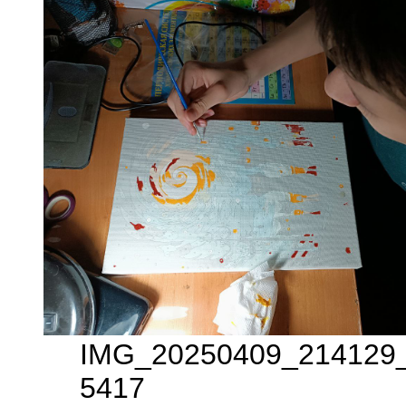
IMG_20250409_214129_3
5417