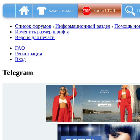
Каталог товаров
Завтра СТОП
П
Список форумов
‹
Информационный раздел
‹
Помощь но
Изменить размер шрифта
Версия для печати
FAQ
Регистрация
Вход
Telegram