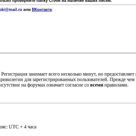
язательно проверяйте папку СПАМ на наличие наших писем.
pki@mail.ru
или
ВКонтакте
Регистрация занимает всего несколько минут, но предоставляе
ивилегии для зарегистрированных пользователей. Прежде чем за
сутствие на форумах означает согласие со
всеми
правилами.
ояс: UTC + 4 часа