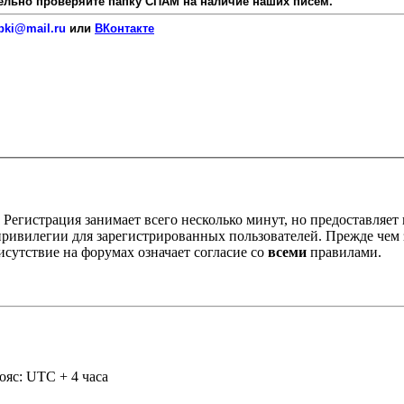
язательно проверяйте папку СПАМ на наличие наших писем.
pki@mail.ru
или
ВКонтакте
Регистрация занимает всего несколько минут, но предоставляе
ивилегии для зарегистрированных пользователей. Прежде чем за
сутствие на форумах означает согласие со
всеми
правилами.
ояс: UTC + 4 часа