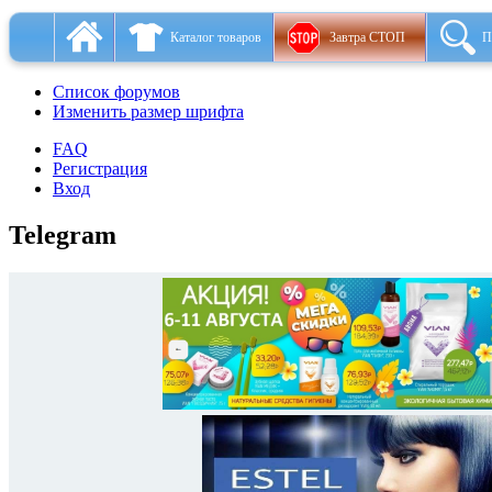
Каталог товаров
Завтра СТОП
П
Список форумов
Изменить размер шрифта
FAQ
Регистрация
Вход
Telegram