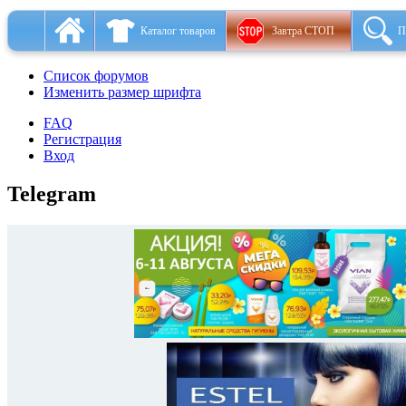
Каталог товаров
Завтра СТОП
П
Список форумов
Изменить размер шрифта
FAQ
Регистрация
Вход
Telegram