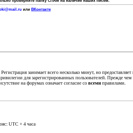
язательно проверяйте папку СПАМ на наличие наших писем.
pki@mail.ru
или
ВКонтакте
Регистрация занимает всего несколько минут, но предоставляе
ивилегии для зарегистрированных пользователей. Прежде чем за
сутствие на форумах означает согласие со
всеми
правилами.
ояс: UTC + 4 часа