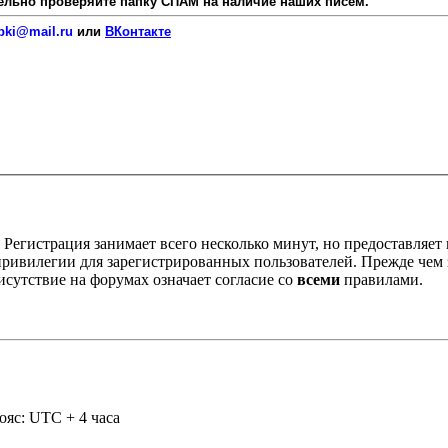
язательно проверяйте папку СПАМ на наличие наших писем.
pki@mail.ru
или
ВКонтакте
Регистрация занимает всего несколько минут, но предоставляе
ивилегии для зарегистрированных пользователей. Прежде чем за
сутствие на форумах означает согласие со
всеми
правилами.
ояс: UTC + 4 часа