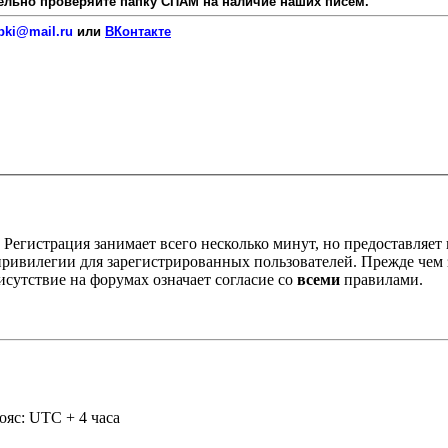
язательно проверяйте папку СПАМ на наличие наших писем.
pki@mail.ru
или
ВКонтакте
Регистрация занимает всего несколько минут, но предоставляе
ивилегии для зарегистрированных пользователей. Прежде чем за
сутствие на форумах означает согласие со
всеми
правилами.
ояс: UTC + 4 часа