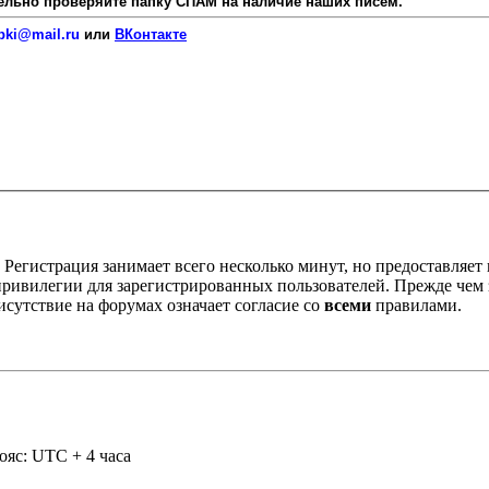
язательно проверяйте папку СПАМ на наличие наших писем.
pki@mail.ru
или
ВКонтакте
Регистрация занимает всего несколько минут, но предоставляе
ивилегии для зарегистрированных пользователей. Прежде чем за
сутствие на форумах означает согласие со
всеми
правилами.
ояс: UTC + 4 часа