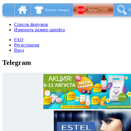
Каталог товаров
Завтра СТОП
П
Список форумов
Изменить размер шрифта
FAQ
Регистрация
Вход
Telegram