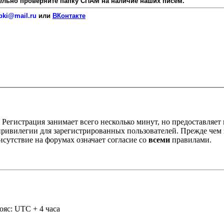
язательно проверяйте папку СПАМ на наличие наших писем.
pki@mail.ru
или
ВКонтакте
Регистрация занимает всего несколько минут, но предоставляе
ивилегии для зарегистрированных пользователей. Прежде чем за
сутствие на форумах означает согласие со
всеми
правилами.
ояс: UTC + 4 часа