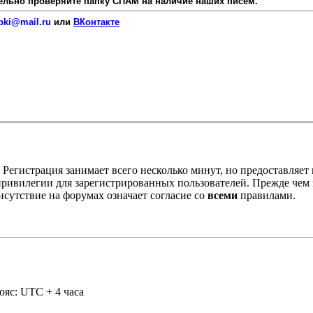
язательно проверяйте папку СПАМ на наличие наших писем.
pki@mail.ru
или
ВКонтакте
Регистрация занимает всего несколько минут, но предоставляе
ивилегии для зарегистрированных пользователей. Прежде чем за
сутствие на форумах означает согласие со
всеми
правилами.
ояс: UTC + 4 часа