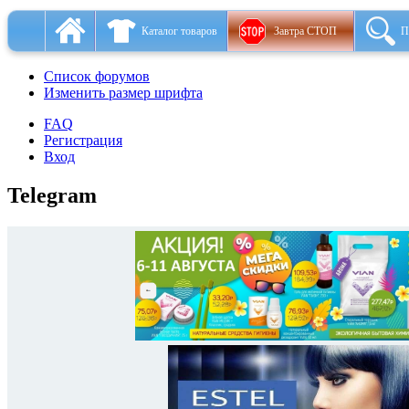
Каталог товаров
Завтра СТОП
П
Список форумов
Изменить размер шрифта
FAQ
Регистрация
Вход
Telegram