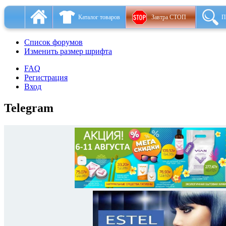
Каталог товаров
Завтра СТОП
П
Список форумов
Изменить размер шрифта
FAQ
Регистрация
Вход
Telegram