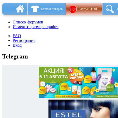
Каталог товаров
Завтра СТОП
П
Список форумов
Изменить размер шрифта
FAQ
Регистрация
Вход
Telegram