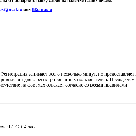
язательно проверяйте папку СПАМ на наличие наших писем.
pki@mail.ru
или
ВКонтакте
Регистрация занимает всего несколько минут, но предоставляе
ивилегии для зарегистрированных пользователей. Прежде чем за
сутствие на форумах означает согласие со
всеми
правилами.
ояс: UTC + 4 часа