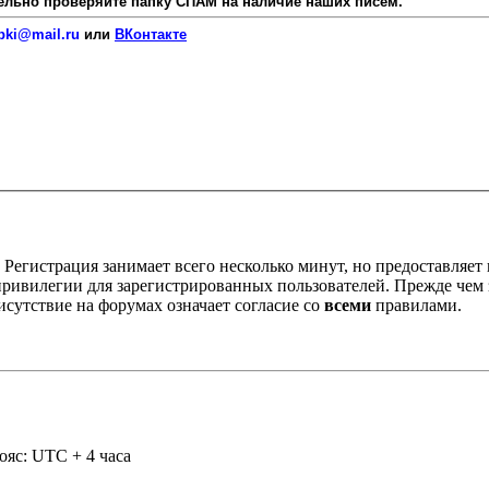
язательно проверяйте папку СПАМ на наличие наших писем.
pki@mail.ru
или
ВКонтакте
Регистрация занимает всего несколько минут, но предоставляе
ивилегии для зарегистрированных пользователей. Прежде чем за
сутствие на форумах означает согласие со
всеми
правилами.
ояс: UTC + 4 часа