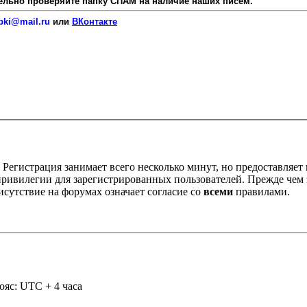
язательно проверяйте папку СПАМ на наличие наших писем.
pki@mail.ru
или
ВКонтакте
Регистрация занимает всего несколько минут, но предоставляе
ивилегии для зарегистрированных пользователей. Прежде чем за
сутствие на форумах означает согласие со
всеми
правилами.
ояс: UTC + 4 часа