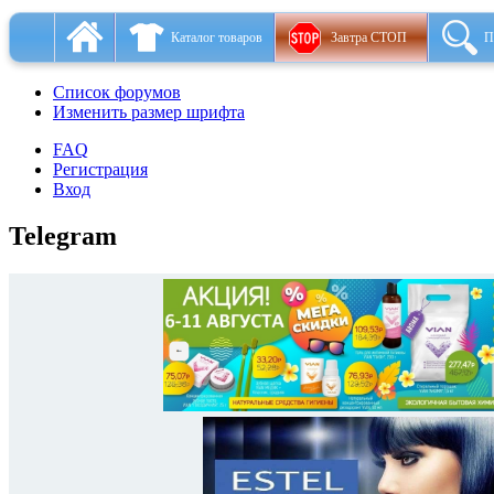
Каталог товаров
Завтра СТОП
П
Список форумов
Изменить размер шрифта
FAQ
Регистрация
Вход
Telegram