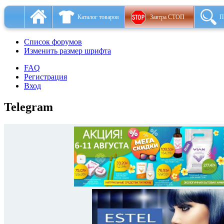
Каталог товаров
Завтра СТОП
П
Список форумов
Изменить размер шрифта
FAQ
Регистрация
Вход
Telegram