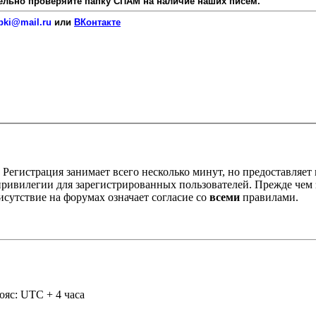
язательно проверяйте папку СПАМ на наличие наших писем.
pki@mail.ru
или
ВКонтакте
Регистрация занимает всего несколько минут, но предоставляе
ивилегии для зарегистрированных пользователей. Прежде чем за
сутствие на форумах означает согласие со
всеми
правилами.
ояс: UTC + 4 часа