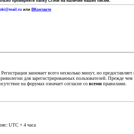
язательно проверяйте папку СПАМ на наличие наших писем.
pki@mail.ru
или
ВКонтакте
Регистрация занимает всего несколько минут, но предоставляе
ивилегии для зарегистрированных пользователей. Прежде чем за
сутствие на форумах означает согласие со
всеми
правилами.
ояс: UTC + 4 часа