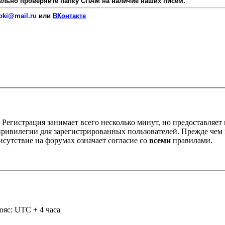
язательно проверяйте папку СПАМ на наличие наших писем.
pki@mail.ru
или
ВКонтакте
Регистрация занимает всего несколько минут, но предоставляе
ивилегии для зарегистрированных пользователей. Прежде чем за
сутствие на форумах означает согласие со
всеми
правилами.
ояс: UTC + 4 часа