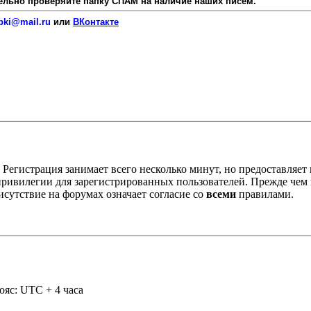
язательно проверяйте папку СПАМ на наличие наших писем.
pki@mail.ru
или
ВКонтакте
Регистрация занимает всего несколько минут, но предоставляе
ивилегии для зарегистрированных пользователей. Прежде чем за
сутствие на форумах означает согласие со
всеми
правилами.
ояс: UTC + 4 часа